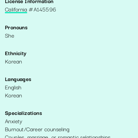
License Information
California
#
A145596
Pronouns
She
Ethnicity
Korean
Languages
English
Korean
Specializations
Anxiety
Burnout/Career counseling
Couples, marriage, or romantic relationships